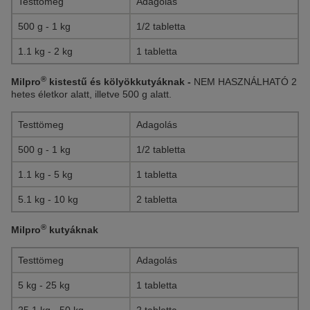
Testtömeg
Adagolás
500 g - 1 kg
1/2 tabletta
1.1 kg - 2 kg
1 tabletta
®
Milpro
kistestű és kölyökkutyáknak -
NEM HASZNÁLHATÓ 2
hetes életkor alatt, illetve 500 g alatt.
Testtömeg
Adagolás
500 g - 1 kg
1/2 tabletta
1.1 kg - 5 kg
1 tabletta
5.1 kg - 10 kg
2 tabletta
®
Milpro
kutyáknak
Testtömeg
Adagolás
5 kg - 25 kg
1 tabletta