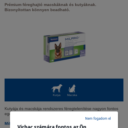
Prémium féreghajtó macskáknak és kutyáknak.
Bizonyítottan könnyen beadható.
Kutya
Macska
Kutyája és macskája rendszeres féregtelenítése nagyon fontos
egészségük szempontjából.
Nem fogadom el
Milpro a megnyugtató megoldás
Virbac számára fontos az Ön