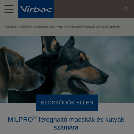
®
Kezdőlap
Termékek
Élősködők ellen
MILPRO
féreghajtó macskák és kutyák számára
ÉLŐSKÖDŐK ELLEN
®
MILPRO
féreghajtó macskák és kutyák
számára