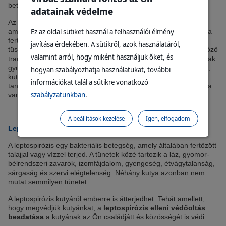
betegségeket DHP-vakcinával előzzük meg.
adatainak védelme
Az állatorvos ehelyett javasolhat
DHPPi vakcinát kutyáknak
,
Ez az oldal sütiket használ a felhasználói élmény
amely a fenti betegségek és a parainfluenza ellen hatásos. Ez a
fertőző légúti vírus influenzaszerű tüneteket, például köhögést,
javítása érdekében. A sütikről, azok használatáról,
tüsszögést, lázat és levertséget okoz. Ez az egyik fő oka a fertőző
valamint arról, hogy miként használjuk őket, és
tracheobronchitisnek vagy kennelköhögésnek is, amely a légutak
gyulladását okozza. Ha kutyáját rendszeresen kennelben tartja,
hogyan szabályozhatja használatukat, további
kutyanapközit vesz igénybe, vagy ha kutyáját csoportos
információkat talál a sütikre vonatkozó
tanfolyamokra íratja be, általában parainfluenza elleni vakcinára
szabályzatunkban
.
van szükség.
A beállítások kezelése
Igen, elfogadom
Leptospirózis elleni vakcina kutyák számára
A leptospirózis egy bakteriális betegség, amely általában fertőzött
talajjal vagy vízzel terjed. A tünetek közé tartozik a láz, gyomor-
bélrendszeri zavarok, izomfájdalom, gyengeség, étvágytalanság,
sárgaság és szervi elégtelenség. Néhány kutya azonban nem
mutat semmilyen tünetet.
A leptospirózis kutyáról emberre is átterjedhet. Tehát amellett,
hogy megvédjük kutyánkat, a
leptospirózis elleni védőoltás
beadatása
a kutyának az Ön családjátt és közösségét is védi.