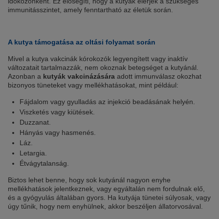
időközönként. Ez elősegíti, hogy a kutyák elérjék a szükséges
immunitásszintet, amely fenntartható az életük során.
A kutya támogatása az oltási folyamat során
Mivel a kutya vakcinák kórokozók legyengített vagy inaktív
változatait tartalmazzák, nem okoznak betegséget a kutyánál.
Azonban a
kutyák vakcinázására
adott immunválasz okozhat
bizonyos tüneteket vagy mellékhatásokat, mint például:
Fájdalom vagy gyulladás az injekció beadásának helyén.
Viszketés vagy kiütések.
Duzzanat.
Hányás vagy hasmenés.
Láz.
Letargia.
Étvágytalanság.
Biztos lehet benne, hogy sok kutyánál nagyon enyhe
mellékhatások jelentkeznek, vagy egyáltalán nem fordulnak elő,
és a gyógyulás általában gyors. Ha kutyája tünetei súlyosak, vagy
úgy tűnik, hogy nem enyhülnek, akkor beszéljen állatorvosával.