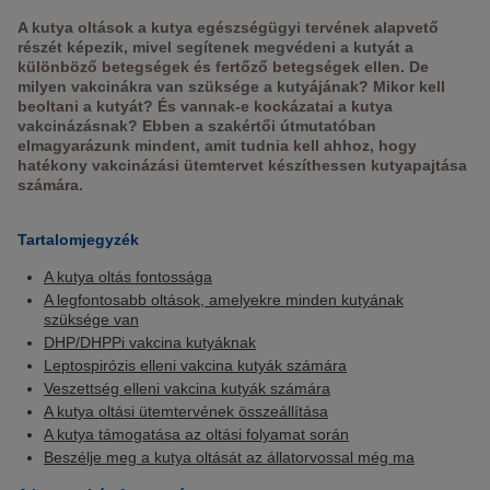
A kutya oltások a kutya egészségügyi tervének alapvető
részét képezik, mivel segítenek megvédeni a kutyát a
különböző betegségek és fertőző betegségek ellen. De
milyen vakcinákra van szüksége a kutyájának? Mikor kell
beoltani a kutyát? És vannak-e kockázatai a kutya
vakcinázásnak? Ebben a szakértői útmutatóban
elmagyarázunk mindent, amit tudnia kell ahhoz, hogy
hatékony vakcinázási ütemtervet készíthessen kutyapajtása
számára.
Tartalomjegyzék
A kutya oltás fontossága
A legfontosabb oltások, amelyekre minden kutyának
szüksége van
DHP/DHPPi vakcina kutyáknak
Leptospirózis elleni vakcina kutyák számára
Veszettség elleni vakcina kutyák számára
A kutya oltási ütemtervének összeállítása
A kutya támogatása az oltási folyamat során
Beszélje meg a kutya oltását az állatorvossal még ma