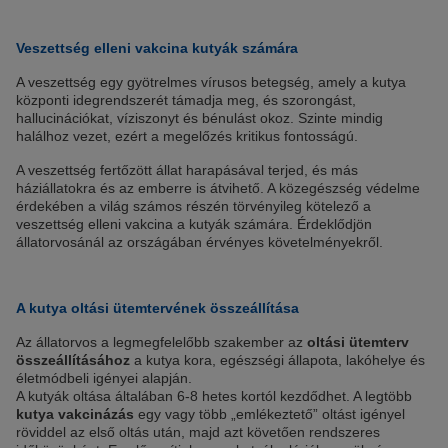
Veszettség elleni vakcina kutyák számára
A veszettség egy gyötrelmes vírusos betegség, amely a kutya
központi idegrendszerét támadja meg, és szorongást,
hallucinációkat, víziszonyt és bénulást okoz. Szinte mindig
halálhoz vezet, ezért a megelőzés kritikus fontosságú.
A veszettség fertőzött állat harapásával terjed, és más
háziállatokra és az emberre is átvihető. A közegészség védelme
érdekében a világ számos részén törvényileg kötelező a
veszettség elleni vakcina a kutyák számára. Érdeklődjön
állatorvosánál az országában érvényes követelményekről.
A kutya oltási ütemtervének összeállítása
Az állatorvos a legmegfelelőbb szakember az
oltási ütemterv
összeállításához
a kutya kora, egészségi állapota, lakóhelye és
életmódbeli igényei alapján.
A kutyák oltása általában 6-8 hetes kortól kezdődhet. A legtöbb
kutya vakcinázás
egy vagy több „emlékeztető” oltást igényel
röviddel az első oltás után, majd azt követően rendszeres