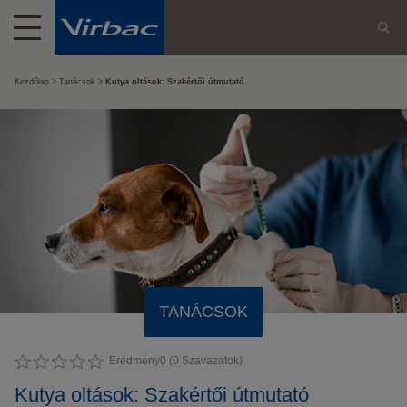
Kezdőlap
Tanácsok
Kutya oltások: Szakértői útmutató
TANÁCSOK
Eredmény
0
(
0
Szavazatok)
Kutya oltások: Szakértői útmutató