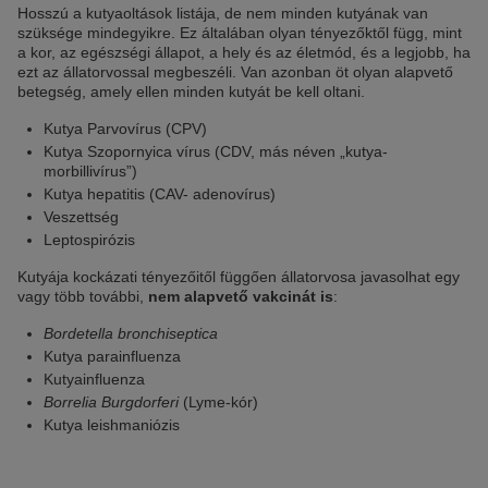
Hosszú a kutyaoltások listája, de nem minden kutyának van
szüksége mindegyikre. Ez általában olyan tényezőktől függ, mint
a kor, az egészségi állapot, a hely és az életmód, és a legjobb, ha
ezt az állatorvossal megbeszéli. Van azonban öt olyan alapvető
betegség, amely ellen minden kutyát be kell oltani.
Kutya Parvovírus (CPV)
Kutya Szopornyica vírus (CDV, más néven „kutya-
morbillivírus”)
Kutya hepatitis (CAV- adenovírus)
Veszettség
Leptospirózis
Kutyája kockázati tényezőitől függően állatorvosa javasolhat egy
vagy több további,
nem alapvető vakcinát is
:
Bordetella bronchiseptica
Kutya parainfluenza
Kutyainfluenza
Borrelia Burgdorferi
(Lyme-kór)
Kutya leishmaniózis