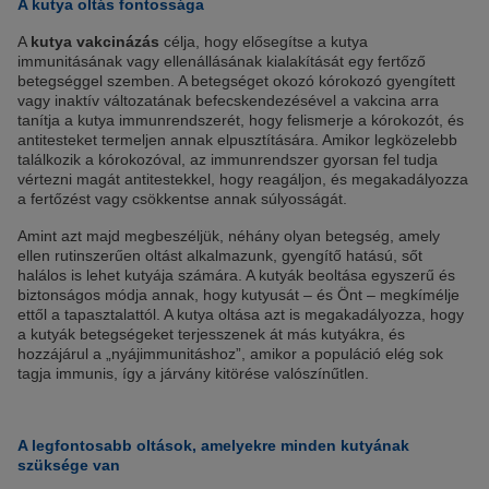
A kutya oltás fontossága
A
kutya vakcinázás
célja, hogy elősegítse a kutya
immunitásának vagy ellenállásának kialakítását egy fertőző
betegséggel szemben. A betegséget okozó kórokozó gyengített
vagy inaktív változatának befecskendezésével a vakcina arra
tanítja a kutya immunrendszerét, hogy felismerje a kórokozót, és
antitesteket termeljen annak elpusztítására. Amikor legközelebb
találkozik a kórokozóval, az immunrendszer gyorsan fel tudja
vértezni magát antitestekkel, hogy reagáljon, és megakadályozza
a fertőzést vagy csökkentse annak súlyosságát.
Amint azt majd megbeszéljük, néhány olyan betegség, amely
ellen rutinszerűen oltást alkalmazunk, gyengítő hatású, sőt
halálos is lehet kutyája számára. A kutyák beoltása egyszerű és
biztonságos módja annak, hogy kutyusát – és Önt – megkímélje
ettől a tapasztalattól. A kutya oltása azt is megakadályozza, hogy
a kutyák betegségeket terjesszenek át más kutyákra, és
hozzájárul a „nyájimmunitáshoz”, amikor a populáció elég sok
tagja immunis, így a járvány kitörése valószínűtlen.
A legfontosabb oltások, amelyekre minden kutyának
szüksége van