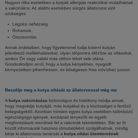
Nagyon ritka esetekben a kutyák allergiás reakciókat mutathatnak
a vakcinákra. Az alábbi esetekben sürgős állatorvosi vizit
szükséges:
Légzési nehézség.
Rohamok.
Összeomlás.
Annak érdekében, hogy figyelemmel tudja kísérni kutyán
jelentkező mellékhatásokat, olyan időpontra időzítse az oltásokat,
amikor Ön vagy valaki más otthon lehet vele utána.
Gondoskodjon arról, hogy a kutya kényelmes, nyugodt
környezetben pihenhessen, és bőségesen friss ivóvízhez jusson.
Beszélje meg a kutya oltását az állatorvossal még ma
A
kutya vakcinázása
biztonságos és hatékony módja annak,
hogy megvédje kutyáját, más kutyákat és a közösséget a fertőző
betegségektől. Azonban minden egyes kutya esetében különböző
egészségügyi igények, kockázati tényezők és egyéb
megfontolások merülnek fel a vakcinák tekintetében. Bár az itt
közölt információk hasznos útmutatóként szolgálhatnak, mindig
kérje ki állatorvosa tanácsát a
kutya oltási ütemtervének