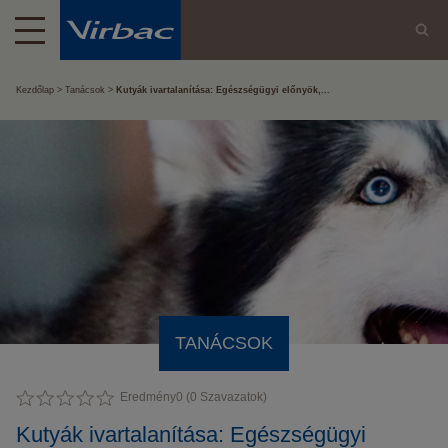
Kezdőlap
Tanácsok
Kutyák ivartalanítása: Egészségügyi előnyök,...
TANÁCSOK
Eredmény
0
(
0
Szavazatok)
Kutyák ivartalanítása: Egészségügyi