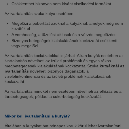
Csökkenthet bizonyos nem kívánt viselkedési formákat
Az ivartalanítás szuka kutya esetében:
Megelőzi a pubertást azoknál a kutyáknál, amelyek még nem
kezdték el
A vemhesség, a tüzelési ciklusok és a vérzés megelőzése
Bizonyos betegségek kialakulásának kockázatát csökkenti
vagy megelőzi
Az ivartalanítás kockázatokkal is járhat. A kan kutyák esetében az
ivartalanítás növelheti az ízületi problémák és egyes rákos
megbetegedések kialakulásának kockázatát. Szuka
kutyáknál az
ivartalanítás
növelheti bizonyos daganatok, a
vizeletinkontinencia és az ízületi problémák kialakulásának
kockázatát.
Az ivartalanítás mindkét nem esetében növelheti az elhízás és a
társbetegségek, például a cukorbetegség kockázatát.
Mikor kell ivartalanítani a kutyát?
Általában a kutyákat hat hónapos koruk körül lehet ivartalanítani.