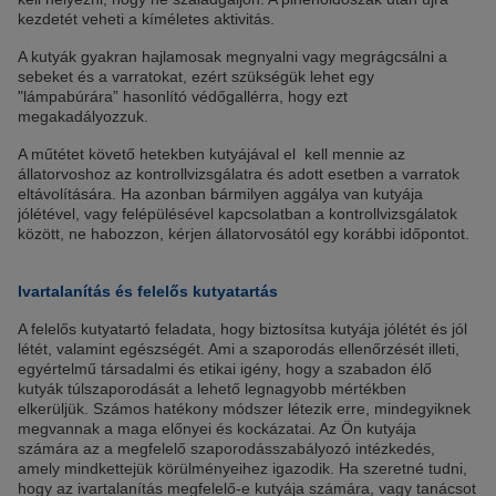
kezdetét veheti a kíméletes aktivitás.
A kutyák gyakran hajlamosak megnyalni vagy megrágcsálni a
sebeket és a varratokat, ezért szükségük lehet egy
"lámpabúrára” hasonlító védőgallérra, hogy ezt
megakadályozzuk.
A műtétet követő hetekben kutyájával el kell mennie az
állatorvoshoz az kontrollvizsgálatra és adott esetben a varratok
eltávolítására. Ha azonban bármilyen aggálya van kutyája
jólétével, vagy felépülésével kapcsolatban a kontrollvizsgálatok
között, ne habozzon, kérjen állatorvosától egy korábbi időpontot.
Ivartalanítás és felelős kutyatartás
A felelős kutyatartó feladata, hogy biztosítsa kutyája jólétét és jól
létét, valamint egészségét. Ami a szaporodás ellenőrzését illeti,
egyértelmű társadalmi és etikai igény, hogy a szabadon élő
kutyák túlszaporodását a lehető legnagyobb mértékben
elkerüljük. Számos hatékony módszer létezik erre, mindegyiknek
megvannak a maga előnyei és kockázatai. Az Ön kutyája
számára az a megfelelő szaporodásszabályozó intézkedés,
amely mindkettejük körülményeihez igazodik. Ha szeretné tudni,
hogy az ivartalanítás megfelelő-e kutyája számára, vagy tanácsot