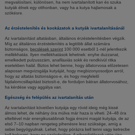
megvalósítani, különösen, ha nem ivartalanított kan és szuka
kutyák élnek egy otthonban, vagy ha a kutya hajlamosak a
szökésre.
Az érzéstelenítés és kockázatok a kutyák ivartalanításánál
Az ivartalanítást altatásban, általános érzéstelenítésben végzik.
Míg az általános érzéstelenítés a legtöbb állat számára
biztonságos,
becslések szerint
100 000 esetből 1-nél jelentkezik
mellékhatás. Ilyen mellékhatások lehetnek: enyhe duzzanat,
emelkedett pulzusszám, anafilaxiás sokk és rendkívül ritka
esetekben halál. Biztos lehet benne, hogy állatorvosa előzetesen
alaposan megvizsgálja kutyáját, hogy megbizonyosodjon arról,
hogy az altatás biztonságos-e, és hogy megfelelő
fájdalomcsillapítást biztosít-e, de forduljon bátran állatorvosához,
ha kérdése vagy aggálya van.
Egészség és felépülés az ivartalanítás után
Az ivartalanítást követően kutyája egy rövid ideig még kissé
álmos lehet, de néhány óra múlva már haza is viheti. 24–48 óra
elteltével már energikusabbnak fogja érezni magát kutyája, de az
első 7–10 napban rengeteg pihenésre lesz szüksége, amíg a
sebei begyógyulnak. Lehet, hogy pórázra kell tenni vagy ketrecbe
kell helyezni, hogy ne szaladgáljon. A pihenőidőszak után újra