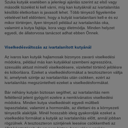
Szuka kutyák esetében a jelenlegi ajánlás szerint az első vagy
második tüzelést ki kell várni, míg kan kutyáknál az ivartalanítás
későbbi életkorban is javasolt lehet. Több tényező figyelembe
vételével kell eldönteni, hogy a kutyát ivartalanítani kell-e és ez
mikor történjen, ilyen tényező például az ivartalanítás oka,
valamint a kutya fajtája, kora vagy életmódja. Minden helyzet
egyedi, de állatorvosa tanácsot adhat ebben Önnek.
Viselkedésváltozás az ivartalanított kutyánál
Az ivaros kan kutyák hajlamosak bizonyos zavaró viselkedési
módokra, például más kan kutyákkal szembeni agresszióra,
szexuális aktust mímelő viselkedésere, vizelettel történő jelölésre
és kóborlásra. Ezeket a viselkedésformákat a tesztoszteron váltja
ki, amelynek szintje az ivartalanítás után csökken, ezért az
ivartalanítás megszüntetheti ezeket a viselkedésformákat.
Bár néhány kutyán biztosan segíthet, az ivartalanítás nem
feltétlenül jelent gyógyírt ezekre a nemkívánatos viselkedési
módokra. Minden kutya viselkedését egyedi múltbeli
tapasztalatai, valamint a hormonális, az élettani és a környezeti
tényezők alakítják. Minél hosszabb ideig gyakorolják ezeket a
viselkedési formákat a kutyák az ivartalanítás előtt, annál jobban
rögzülnek. A tesztoszteron szintjének leesése csökkentheti az