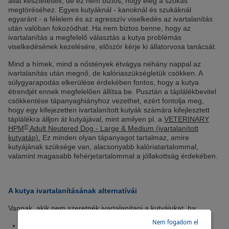
állat késztetéseit, de ez nem biztos, hogy elég a szokás
megtöréséhez. Egyes kutyáknál - kanoknál és szukáknál
egyaránt - a félelem és az agresszív viselkedés az ivartalanítás
után valóban fokozódhat. Ha nem biztos benne, hogy az
ivartalanítás a megfelelő választás a kutya problémás
viselkedésének kezelésére, először kérje ki állatorvosa tanácsát.
Mind a hímek, mind a nőstények étvágya néhány nappal az
ivartalanítás után megnő, de kalóriaszükségletük csökken. A
súlygyarapodás elkerülése érdekében fontos, hogy a kutya
étrendjét ennek megfelelően állítsa be. Pusztán a táplálékbevitel
csökkentése tápanyaghiányhoz vezethet, ezért fontolja meg,
hogy egy kifejezetten ivartalanított kutyák számára kifejlesztett
táplálékra álljon át kutyájával, mint amilyen pl. a
VETERINARY
®
HPM
Adult Neutered Dog - Large & Medium (ivartalanított
kutyatáp).
Ez minden olyan tápanyagot tartalmaz, amire
kutyájának szüksége van, alacsonyabb kalóriatartalommal,
valamint magasabb fehérjetartalommal a jóllakottság érdekében.
A kutya ivartalanításának alternatívái
Vannak, akik nem szeretnék ivartalanítani a kutyájukat, ha:
Nem fogadom el
Később tenyészteni akarják őket