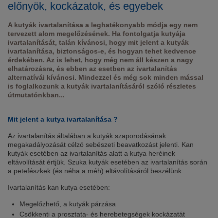
előnyök, kockázatok, és egyebek
A kutyák ivartalanítása a leghatékonyabb módja egy nem
tervezett alom megelőzésének. Ha fontolgatja kutyája
ivartalanítását, talán kíváncsi, hogy mit jelent a kutyák
ivartalanítása, biztonságos-e, és hogyan tehet kedvence
érdekében. Az is lehet, hogy még nem áll készen a nagy
elhatározásra, és ebben az esetben az ivartalanítás
alternatívái kíváncsi. Mindezzel és még sok minden mással
is foglalkozunk a kutyák ivartalanításáról szóló részletes
útmutatónkban...
Mit jelent a kutya ivartalanítása ?
Az ivartalanítás általában a kutyák szaporodásának
megakadályozását célzó sebészeti beavatkozást jelenti. Kan
kutyák esetében az ivartalanítás alatt a kutya heréinek
eltávolítását értjük. Szuka kutyák esetében az ivartalanítás során
a petefészkek (és néha a méh) eltávolításáról beszélünk.
Ivartalanítás kan kutya esetében:
Megelőzhető, a kutyák párzása
Csökkenti a prosztata- és herebetegségek kockázatát