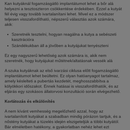
Kan kutyáknál fogamzásgátló implantátumot lehet a bőr alá
helyezni a tesztoszteron csökkentése érdekében. Ezzel a kutyát
fél évig vagy tovább ivartalanítani lehet. Mivel ez a módszer
teljesen visszafordítható, népszerű választás azok számára,
akik:
Szeretnék tesztelni, hogyan reagálna a kutya a sebészeti
kasztrációra
Szándékukban áll a jövőben a kutyájukat tenyészteni
Ez egy nagyszerű lehetőség azok számára is, akik nem
szeretnék, hogy kutyájukat műtétnek/altatásnak vessék alá
A szuka kutyáknak az első ivarzási ciklusa előtt fogamzásgátló
implantátumot lehet beültetni. Ez olyan hatóanyagot tartalmaz,
amely késlelteti a pubertás kezdetét, meghosszabbítva a
kölyökkori időszakot. Ennek hatásai is visszafordíthatók, és az
eljárás egy szokásos állatorvosi konzultáció során elvégezhető.
Korlátozás és elkülönítés
A nem kívánt vemhesség megelőzhető azzal, hogy az
ivartalanított kutyákat a szabadban mindig pórázon tartjuk, és a
nőstény kutyákat a tüzelés idején elszigeteljük a többi kutyától.
Bár elméletben hatékony, a gyakorlatban nehéz lehet ezt