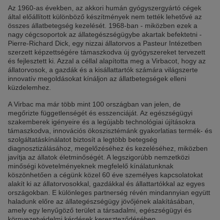
Az 1960-as években, az akkori humán gyógyszergyártó cégek
által előállított különböző készítmények nem tették lehetővé az
összes állatbetegség kezelését. 1968-ban - miközben ezek a
nagy cégcsoportok az állategészségügybe akartak befektetni -
Pierre-Richard Dick, egy nizzai állatorvos a Pasteur Intézetben
szerzett képzettségére támaszkodva új gyógyszereket tervezett
és fejlesztett ki. Azzal a céllal alapította meg a Virbacot, hogy az
állatorvosok, a gazdák és a kisállattartók számára világszerte
innovatív megoldásokat kínáljon az állatbetegségek elleni
küzdelemhez.
A Virbac ma már több mint 100 országban van jelen, de
megőrizte függetlenségét és esszenciáját. Az egészségügyi
szakemberek igényeire és a legújabb technológiai újításokra
támaszkodva, innovációs ökoszisztémánk gyakorlatias termék- és
szolgáltatáskínálatot biztosít a legtöbb betegség
diagnosztizálásához, megelőzéséhez és kezeléséhez, miközben
javítja az állatok életminőségét. A legszigorúbb nemzetközi
minőségi követelményeknek megfelelő kínálatunknak
köszönhetően a cégünk közel 60 éve személyes kapcsolatokat
alakít ki az állatorvosokkal, gazdákkal és állattartókkal az egyes
országokban. E különleges partnerség révén mindannyian együtt
haladunk előre az állategészségügy jövőjének alakításában,
amely egy lenyűgöző terület a társadalmi, egészségügyi és
környezetvédelmi kérdések kereszteződésében.