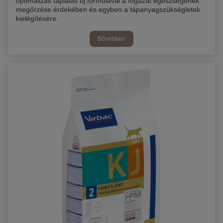
optimalizált táplálás új formulával a fogazat egészségének
megőrzése érdekében és egyben a tápanyagszükségletek
kielégítésére.
Bővebben