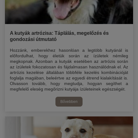
A kutyák artrózisa: Táplálás, megelőzés és
gondozási útmutató
Hozzánk, emberekhez hasonlóan a legtöbb kutyánál is
előfordulhat, hogy életük során az ízületek némileg
megkopnak. Azonban a kutyák esetében az artrózis során
az ízületek fokozatosan és fájdalmasan használódnak el. Az
artrózis kezelése általában többféle kezelés kombinációját
foglalja magában, beleértve az egyedi étrend kialakítását is.
Olvasson tovább, hogy megtudja, hogyan segíthet a
megfelelő eleség megőrizni kutyája ízületeinek egészségét.
Bővebben