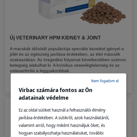
Új VETERINARY HPM KIDNEY & JOINT
A macskák idősödő populációja speciális kezelést igényel a
jólét és az egészség javítása érdekében, az élet második
szakaszában. Az öregedési folyamat következtében számos
betegség alakulhat ki. A krónikus veseelégtelenség és az
osteoarthritis a leggyakoribbak.
Nem fogadom el
Bővebben
Virbac számára fontos az Ön
adatainak védelme
Ez az oldal sütiket használ a felhasználói élmény
javítása érdekében. A sütikről, azok használatáról,
valamint arról, hogy miként használjuk őket, és
hogyan szabályozhatja használatukat, további