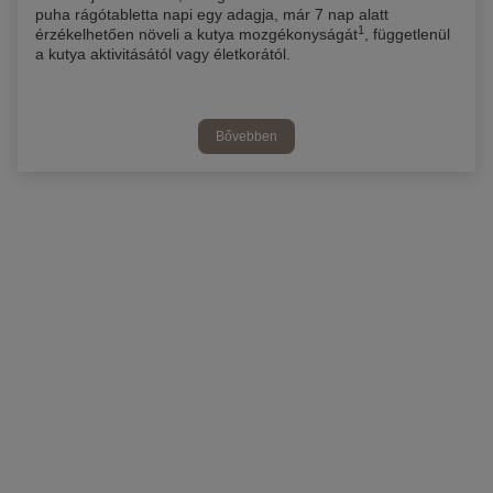
puha rágótabletta napi egy adagja, már 7 nap alatt
1
érzékelhetően növeli a kutya mozgékonyságát
, függetlenül
a kutya aktivitásától vagy életkorától.
Bővebben