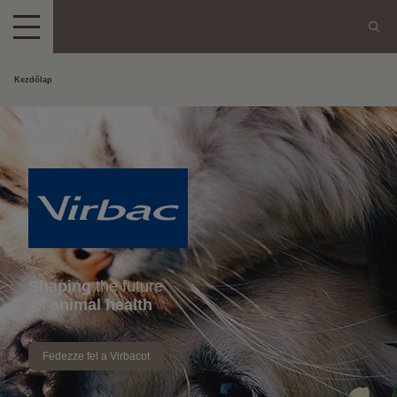
Kezdőlap
Shaping
the future
of
animal health
Fedezze fel a Virbacot