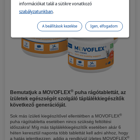
információkat talál a sütikre vonatkozó
szabályzatunkban
.
A beállítások kezelése
Igen, elfogadom
®
Bemutatjuk a MOVOFLEX
puha rágótablettát, az
ízületek egészségét szolgáló táplálékkiegészítők
következő generációját.
®
Sok más ízületi kiegészítővel ellentétben a MOVOFLEX
puha rágótabletta esetében nincs szükség feltöltési
időszakra! Míg más táplálékkiegészítők esetében akár 6
héten keresztül naponta több tablettát kell adni ahhoz, hogy
®
a hatás jelentkezzen, addig a rendkívül ízletes MOVOFLEX