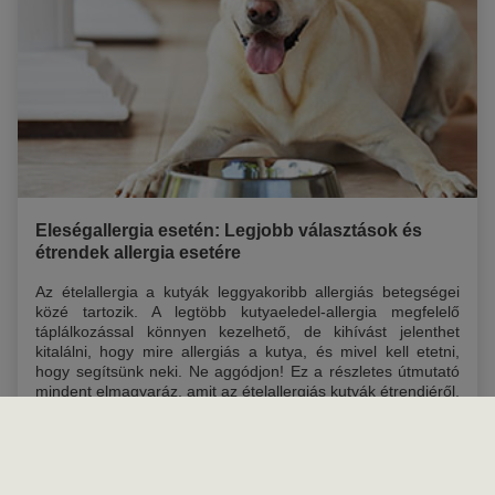
Eleségallergia esetén: Legjobb választások és
étrendek allergia esetére
Az ételallergia a kutyák leggyakoribb allergiás betegségei
közé tartozik. A legtöbb kutyaeledel-allergia megfelelő
táplálkozással könnyen kezelhető, de kihívást jelenthet
kitalálni, hogy mire allergiás a kutya, és mivel kell etetni,
hogy segítsünk neki. Ne aggódjon! Ez a részletes útmutató
mindent elmagyaráz, amit az ételallergiás kutyák étrendjéről,
és a megfelelő táplálék kiválasztásáról tudnia kell a legjobb
kutyatáp kiválasztásához allergia esetén.
Bővebben