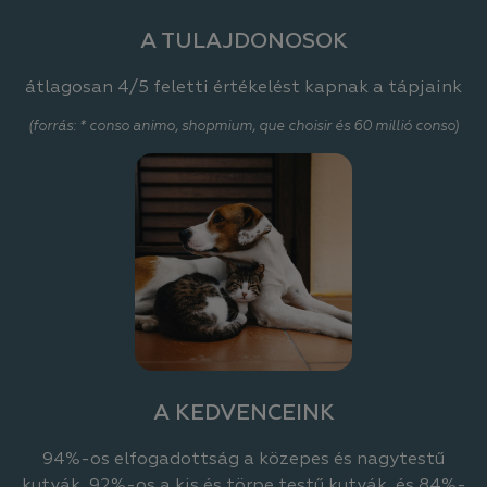
A TULAJDONOSOK
átlagosan 4/5 feletti értékelést kapnak a tápjaink
(forrás: * conso animo, shopmium, que choisir és 60 millió conso)
A KEDVENCEINK
94%-os elfogadottság a közepes és nagytestű
kutyák, 92%-os a kis és törpe testű kutyák, és 84%-