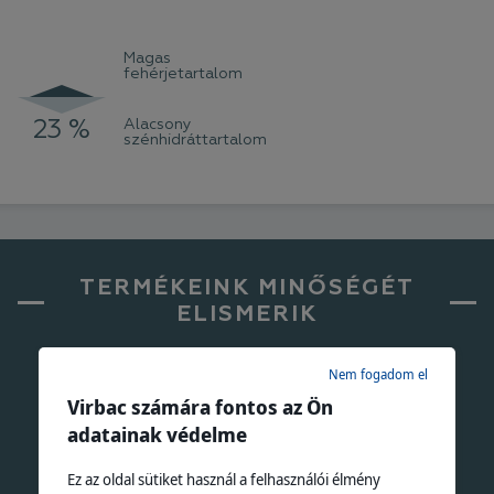
Magas
fehérjetartalom
23 %
Alacsony
44 %
szénhidráttartalom
TERMÉKEINK MINŐSÉGÉT
ELISMERIK
Nem fogadom el
Virbac számára fontos az Ön
adatainak védelme
Ez az oldal sütiket használ a felhasználói élmény