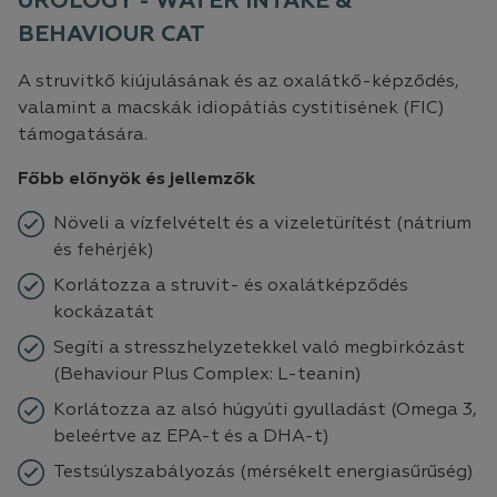
UROLOGY - WATER INTAKE &
BEHAVIOUR CAT
A struvitkő kiújulásának és az oxalátkő-képződés,
valamint a macskák idiopátiás cystitisének (FIC)
támogatására.
Főbb előnyök és jellemzők
Növeli a vízfelvételt és a vizeletürítést (nátrium
és fehérjék)
Korlátozza a struvit- és oxalátképződés
kockázatát
Segíti a stresszhelyzetekkel való megbirkózást
(Behaviour Plus Complex: L-teanin)
Korlátozza az alsó húgyúti gyulladást (Omega 3,
beleértve az EPA-t és a DHA-t)
Testsúlyszabályozás (mérsékelt energiasűrűség)