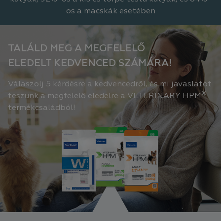
os a macskák esetében
TALÁLD MEG A MEGFELELŐ
ELEDELT KEDVENCED SZÁMÁRA!
Válaszolj 5 kérdésre a kedvencedről, és mi javaslatot
®
teszünk a megfelelő eledelre a VETERINARY HPM
termékcsaládból!