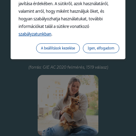
javítása érdekében. A sütikről, azok használatáról,
valamint arról, hogy miként használjuk őket, és
hogyan szabályozhatja használatukat, további
információkat talál a sütikre vonatkozó
szabályzatunkban
.
AZ ÁLLATORVOSOK
A beállítások kezelése
Igen, elfogadom
10-ből több mint 6 állatorvos ajánlja az
eledeleinket
(forrás: GIE AC 2020 felmérés, 1519 válasz)