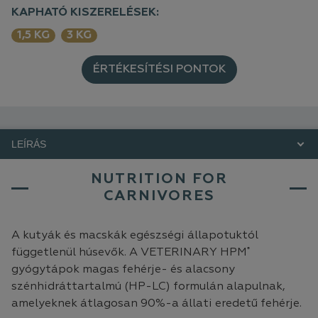
KAPHATÓ KISZERELÉSEK:
1,5 KG
3 KG
ÉRTÉKESÍTÉSI PONTOK
LEÍRÁS
NUTRITION FOR
CARNIVORES
A kutyák és macskák egészségi állapotuktól
®
függetlenül húsevők. A VETERINARY HPM
gyógytápok magas fehérje- és alacsony
szénhidráttartalmú (HP-LC) formulán alapulnak,
amelyeknek átlagosan 90%-a állati eredetű fehérje.