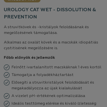
UROLOGY CAT WET - DISSOLUTION &
PREVENTION
A struvitkövek és -kristályok feloldásának és
megelőzésének támogatása.
Alkalmas az oxalát kövek és a macskák idiopátiás
cystitisének megelőzésére is.
Főbb előnyök és jellemzők
Felnőtt ivartalanított macskáknak 1 éves kortól
Támogatja a folyadékháztartást
Elősegíti a struvitkristályok feloldódását és
megakadályozza az újak kialakulását
A vizelet pH-értékének optimalizálása
Ideális testtömeg elérése és kiváló ízletesség