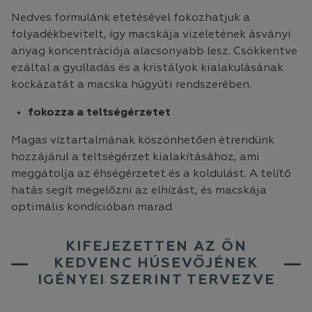
Nedves formulánk etetésével fokozhatjuk a
folyadékbevitelt, így macskája vizeletének ásványi
anyag koncentrációja alacsonyabb lesz. Csökkentve
ezáltal a gyulladás és a kristályok kialakulásának
kockázatát a macska húgyúti rendszerében.
fokozza a teltségérzetet
Magas víztartalmának köszönhetően étrendünk
hozzájárul a teltségérzet kialakításához, ami
meggátolja az éhségérzetet és a koldulást. A telítő
hatás segít megelőzni az elhízást, és macskája
optimális kondícióban marad.
KIFEJEZETTEN AZ ÖN
KEDVENC HÚSEVŐJÉNEK
IGÉNYEI SZERINT TERVEZVE