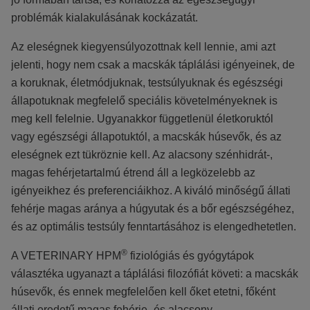
problémák kialakulásának kockázatát.
Az eleségnek kiegyensúlyozottnak kell lennie, ami azt
jelenti, hogy nem csak a macskák táplálási igényeinek, de
a koruknak, életmódjuknak, testsúlyuknak és egészségi
állapotuknak megfelelő speciális követelményeknek is
meg kell felelnie. Ugyanakkor függetlenül életkoruktól
vagy egészségi állapotuktól, a macskák húsevők, és az
eleségnek ezt tükröznie kell. Az alacsony szénhidrát-,
magas fehérjetartalmú étrend áll a legközelebb az
igényeikhez és preferenciáikhoz. A kiváló minőségű állati
fehérje magas aránya a húgyutak és a bőr egészségéhez,
és az optimális testsúly fenntartásához is elengedhetetlen.
®
A VETERINARY HPM
fiziológiás és gyógytápok
választéka ugyanazt a táplálási filozófiát követi: a macskák
húsevők, és ennek megfelelően kell őket etetni, főként
állati eredetű magas fehérje- és alacsony