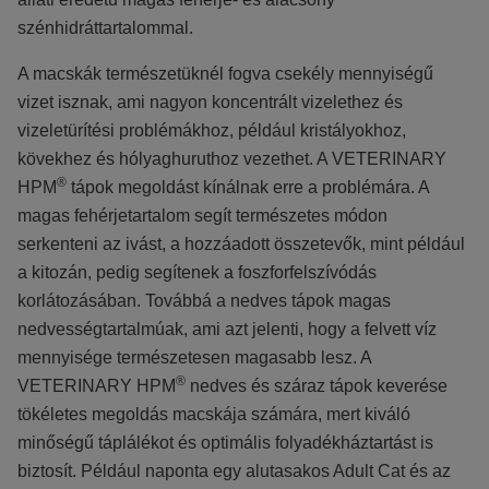
szénhidráttartalommal.
A macskák természetüknél fogva csekély mennyiségű
vizet isznak, ami nagyon koncentrált vizelethez és
vizeletürítési problémákhoz, például kristályokhoz,
kövekhez és hólyaghuruthoz vezethet. A VETERINARY
®
HPM
tápok megoldást kínálnak erre a problémára. A
magas fehérjetartalom segít természetes módon
serkenteni az ivást, a hozzáadott összetevők, mint például
a kitozán, pedig segítenek a foszforfelszívódás
korlátozásában. Továbbá a nedves tápok magas
nedvességtartalmúak, ami azt jelenti, hogy a felvett víz
mennyisége természetesen magasabb lesz. A
®
VETERINARY HPM
nedves és száraz tápok keverése
tökéletes megoldás macskája számára, mert kiváló
minőségű táplálékot és optimális folyadékháztartást is
biztosít. Például naponta egy alutasakos Adult Cat és az