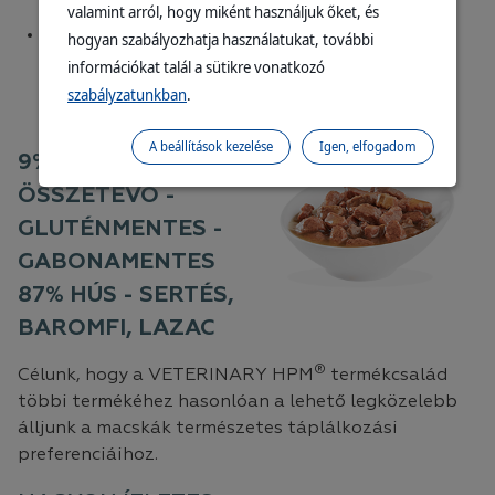
valamint arról, hogy miként használjuk őket, és
Minimális mennyiségben használunk növényi
hogyan szabályozhatja használatukat, további
összetevőket. Formulánk csökkentett
információkat talál a sütikre vonatkozó
szénhidráttartalmú, ezáltal korlátozza a
szabályzatunkban
.
súlygyarapodás és a zsírlerakódás kockázatát.
A beállítások kezelése
Igen, elfogadom
9% NÖVÉNYI
ÖSSZETEVŐ -
GLUTÉNMENTES -
GABONAMENTES
87% HÚS - SERTÉS,
BAROMFI, LAZAC
®
Célunk, hogy a VETERINARY HPM
termékcsalád
többi termékéhez hasonlóan a lehető legközelebb
álljunk a macskák természetes táplálkozási
preferenciáihoz.