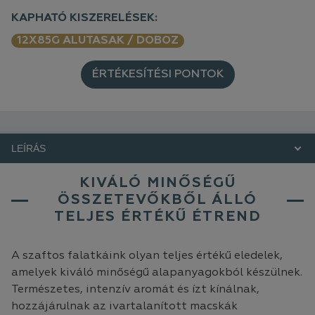
KAPHATÓ KISZERELÉSEK:
12X85G ALUTASAK / DOBOZ
ÉRTÉKESÍTÉSI PONTOK
LEÍRÁS
KIVÁLÓ MINŐSÉGŰ
ÖSSZETEVŐKBŐL ÁLLÓ
TELJES ÉRTÉKŰ ÉTREND
A szaftos falatkáink olyan teljes értékű eledelek,
amelyek kiváló minőségű alapanyagokból készülnek.
Természetes, intenzív aromát és ízt kínálnak,
hozzájárulnak az ivartalanított macskák