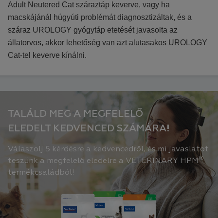
Adult Neutered Cat száraztáp keverve, vagy ha
macskájánál húgyúti problémát diagnosztizáltak, és a
száraz UROLOGY gyógytáp etetését javasolta az
állatorvos, akkor lehetőség van azt alutasakos UROLOGY
Cat-tel keverve kínálni.
TALÁLD MEG A MEGFELELŐ
ELEDELT KEDVENCED SZÁMÁRA!
Válaszolj 5 kérdésre a kedvencedről, és mi javaslatot
®
teszünk a megfelelő eledelre a VETERINARY HPM
termékcsaládból!