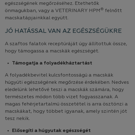
egészségének megőrzéséhez. Etethetők
®
önmagukban, vagy a VETERINARY HPM
felnőtt
macskatápjainkkal együtt.
JÓ HATÁSSAL VAN AZ EGÉSZSÉGÜKRE
A szaftos falatok receptúráját úgy állítottuk össze,
hogy támogassa a macskák egészségét.
Támogatja a folyadékháztartást
A folyadékbevitel kulcsfontosságú a macskák
húgyúti egészségének megőrzése érdekében. Nedves
eledelünk lehetővé teszi a macskák számára, hogy
természetes módon több vizet fogyasszanak. A
magas fehérjetartalmú összetétel is arra ösztönzi a
macskákat, hogy többet igyanak, amely szintén jót
tesz nekik.
Elősegíti a húgyutak egészségét