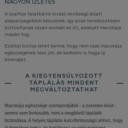
NAGYON ÍZLETES
A szaftos falatkáink kiváló minőségű állati
alapanyagokból készülnek, így azok természetesen
biztosítanak olyan aromát és ízt, amelyet macskája
imádni fog.
Ezáltal biztos lehet benne, hogy nem csak macskája
egészségének tesz jót, de kedvelni is fogja új
étrendjét.
A KIEGYENSÚLYOZOTT
TÁPLÁLÁS MINDENT
MEGVÁLTOZTATHAT
Macskája egészsége szempontjából - a szereten kívül -
semmi sem fontosabb, mint a megfelelő táplálék
biztosítása. A helyes táplálás kulcsfontosságú ahhoz, hogy
jó formában tartsa, és korlátozza az egészségügyi